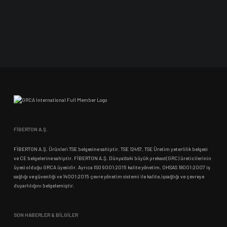
FİBERTON A.Ş.
FİBERTON A.Ş. Ürünleri TSE belgesine sahiptir. TSE 12467, TSE Üretim yeterlilik belgesi
ve CE belgelerine sahiptir. FİBERTON A.Ş. Dünya’daki büyük prekast(GRC) üreticilerinin
üyesi olduğu GRCA üyesidir. Ayrıca ISO 9001:2015 kalite yönetim, OHSAS 18001:2007 iş
sağlığı ve güvenliği ve 14001:2015 çevre yönetim sistemi ile kalite,işsağlığı ve çevreye
duyarlılığını belgelemiştir.
SON HABERLER & BİLGİLER