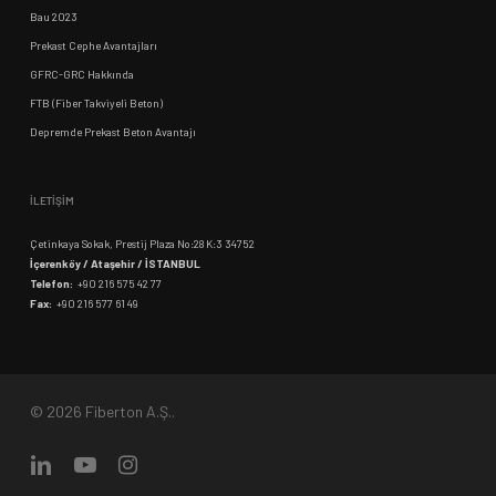
Bau 2023
Prekast Cephe Avantajları
GFRC-GRC Hakkında
FTB (Fiber Takviyeli Beton)
Depremde Prekast Beton Avantajı
İLETİŞİM
Çetinkaya Sokak, Prestij Plaza No:28 K:3 34752
İçerenköy / Ataşehir / İSTANBUL
Telefon:
+90 216 575 42 77
Fax:
+90 216 577 61 49
© 2026 Fiberton A.Ş..
linkedin
youtube
instagram