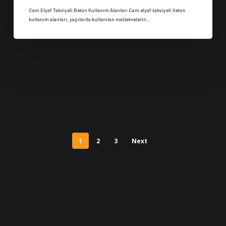
Cam Elyaf Takviyeli Beton Kullanım Alanları Cam elyaf takviyeli beton
kullanım alanları, yapılarda kullanılan malzemelerin…
1
2
3
Next