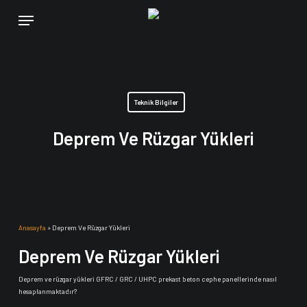
Skip
Menu
to
main
content
Teknik Bilgiler
Deprem Ve Rüzgar Yükleri
Anasayfa
»
Deprem Ve Rüzgar Yükleri
Deprem Ve Rüzgar Yükleri
Deprem ve rüzgar yükleri GFRC / GRC / UHPC prekast beton cephe panellerinde nasıl
hesaplanmaktadır?