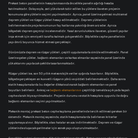
Prekast beton panellerinin hesaplanmasında öncelikle panelin ağırlığı hesaba
katılmaktadır. Dolayısıyla, zati yük olarak tabir edilen bu yüklere ilaveten projenin
konumuna göre yüklerin seçimi yapılmaktadır. Ayrıca,panel üzerine gelmesi muhtemel
deprem yükleri ve rüzgar yükleri hesap edilmektedir. Deprem yüklerinin
belirlenmesinde proje konumunun fay hatlarına yakınlığı önem arz eder. Ayrıca
bölgedeki deprem geçmişi incelenmelidir. Yasal zorunluluklara ilaveten, güvenli yapılar
inşa etmek için emniyetli tarafta kalmak çok gereklidir. Böylelikle cephe panellerinin
yapı ömrü boyunca hizmet etmesi gerçekleşir.
Günümüzde deprem ve rüzgar yükleri ,çeşitli uygulamalarla simüle edilmektedir. Panel
üzerine gelen yükler, bağlantı elemanları ve karkas elmanlar sayesinde panel üzerinde
yük aktarımı yapılacak şekilde tasarlanmaktadır.
Rüzgar yükleri ise, son 50 yıllık meteorolojik veriler ışığında hazırlanır. Böylelikle,
bölgede gerçekleşen en kuvvetli rüzgarın yönü ve şiddeti belirlenmektedir. Daha sonra
statik hesaplamalarda bu değerler dikkate alınarak bağlantı elemanları ve panel
boyutları belirlenir. Ankraj ve
bağlantı elemanlarının
çeşitliliği temelde açık yada kapalı
cephe olarak ikiye ayrılmaktadır. Projenin durumu ve statik hesaplara uygunlu ile doğru
bağlantı elemanları seçimi yapılmaktadır.
Mekanik montaj prekast beton cephe kaplama panellerinde tercih edilmesi gereken bir
sistemdir. Mekanik montaj sayesinde, statik hesaplamalarda belirlenen kriterler
uygulamaya alınır. Böylelikle, olası hatalar en aza indirilmektedir. Deprem ve rüzgar
yüklerinde oluşacak gerilmeler için esnek yapı oluşturulmaktadır.