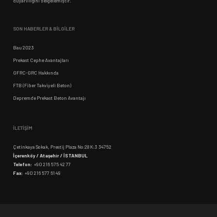
duyarlılığını belgelemiştir.
SON HABERLER & BİLGİLER
Bau 2023
Prekast Cephe Avantajları
GFRC-GRC Hakkında
FTB (Fiber Takviyeli Beton)
Depremde Prekast Beton Avantajı
İLETİŞİM
Çetinkaya Sokak, Prestij Plaza No:28 K:3 34752
İçerenköy / Ataşehir / İSTANBUL
Telefon:
+90 216 575 42 77
Fax:
+90 216 577 61 49