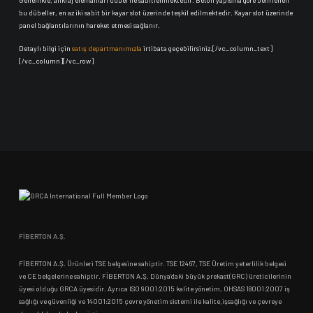
Genellikle, ankraj elemanları dübel ile sabitlenmektedir. Beton yapısına göre belirlenen
bu dübeller, en az iki sabit bir kayar slot üzerinde teşkil edilmektedir. Kayar slot üzerinde
panel bağlantılarının hareket etmesi sağlanır.
Detaylı bilgi için
satış departmanımızla
irtibata geçebilirsiniz.[/vc_column_text]
[/vc_column][/vc_row]
FİBERTON A.Ş.
FİBERTON A.Ş. Ürünleri TSE belgesine sahiptir. TSE 12467, TSE Üretim yeterlilik belgesi
ve CE belgelerine sahiptir. FİBERTON A.Ş. Dünya’daki büyük prekast(GRC) üreticilerinin
üyesi olduğu GRCA üyesidir. Ayrıca ISO 9001:2015 kalite yönetim, OHSAS 18001:2007 iş
sağlığı ve güvenliği ve 14001:2015 çevre yönetim sistemi ile kalite,işsağlığı ve çevreye