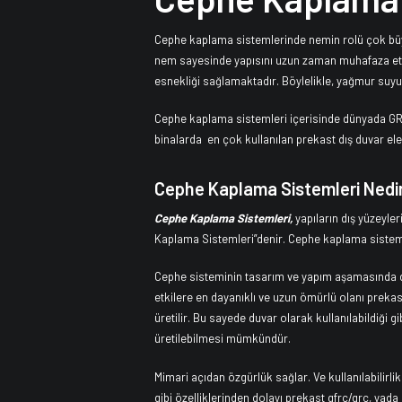
Cephe kaplama sistemlerinde nemin rolü çok büyü
nem sayesinde yapısını uzun zaman muhafaza etme
esnekliği sağlamaktadır. Böylelikle, yağmur suyu
Cephe kaplama sistemleri içerisinde dünyada GRC 
binalarda en çok kullanılan prekast dış duvar e
Cephe Kaplama Sistemleri Nedi
Cephe Kaplama Sistemleri,
yapıların dış yüzeyle
Kaplama Sistemleri”denir. Cephe kaplama sistem
Cephe sisteminin tasarım ve yapım aşamasında di
etkilere en dayanıklı ve uzun ömürlü olanı preka
üretilir. Bu sayede duvar olarak kullanılabildiği 
üretilebilmesi mümkündür.
Mimari açıdan özgürlük sağlar. Ve kullanılabilirl
gibi özelliklerinden dolayı prekast gfrc/grc, ya