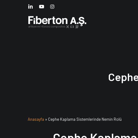
Skip
LINKEDIN
YOUTUBE
INSTAGRAM
to
main
content
Cephe
Anasayfa
»
Cephe Kaplama Sistemlerinde Nemin Rolü
Cephe Kaplama 