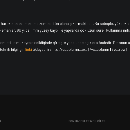
 hareket edebilmesi malzemeleri ön plana çıkarmaktadır. Bu sebeple, yüksek bin
lemanlar, 60 yılda 1 mm yüzey kaybı ile yapılarda çok uzun süreli kullanıma imka
mleri ile mukayese edildiğinde gfrc,grc yada uhpc açık ara öndedir. Betonun av
eknik bilgi için
linki
tıklayabilirsiniz.[/vc_column_text][/vc_column][/vc_row]
Ş.
SON HABERLER & BİLGİLER