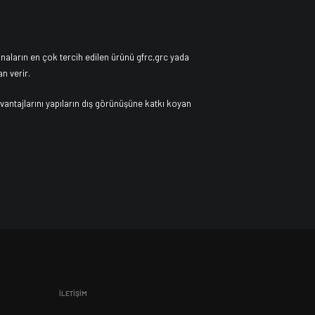
aların en çok tercih edilen ürünü gfrc,grc yada
n verir.
antajlarını yapıların dış görünüşüne katkı koyan
İLETİŞİM