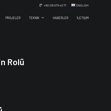
+90 216 575 42 77
ENGLISH
TEKNIK
PROJELER
HABERLER
İLETIŞIM
n Rolü
ü