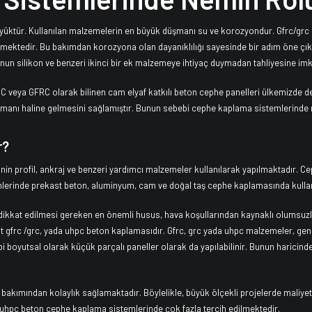
ktür. Kullanılan malzemelerin en büyük düşmanı su ve korozyondur. Gfrc/grc ,
ktedir. Bu bakımdan korozyona olan dayanıklılığı sayesinde bir adım öne çıkm
nun silikon ve benzeri ikinci bir ek malzemeye ihtiyaç duymadan tahliyesine imk
veya GFRC olarak bilinen cam elyaf katkılı beton cephe panelleri ülkemizde de 
lemanı haline gelmesini sağlamıştır. Bunun sebebi cephe kaplama sistemlerinde 
r?
rinin profil, ankraj ve benzeri yardımcı malzemeler kullanılarak yapılmaktadır. 
lerinde prekast beton, aluminyum, cam ve doğal taş cephe kaplamasında kullan
kkat edilmesi gereken en önemli husus, hava koşullarından kaynaklı olumsuzlu
st gfrc /grc, yada uhpc beton kaplamasıdır. Gfrc, grc yada uhpc malzemeler, gen
gibi boyutsal olarak küçük parçalı paneller olarak da yapılabilinir. Bunun haricin
ik bakımından kolaylık sağlamaktadır. Böylelikle, büyük ölçekli projelerde maliye
da uhpc beton cephe kaplama sistemlerinde çok fazla tercih edilmektedir.