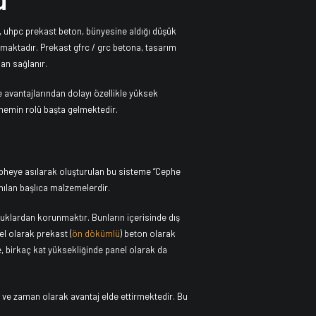
 uhpc prekast beton, bünyesine aldığı düşük
aktadır. Prekast gfrc / grc betona, tasarım
an sağlanır.
avantajlarından dolayı özellikle yüksek
nemin rolü başta gelmektedir.
Cepheye asılarak oluşturulan bu sisteme “Cephe
ılan başlıca malzemelerdir.
klardan korunmaktır. Bunların içerisinde dış
el olarak prekast (
ön dökümlü
) beton olarak
de, birkaç kat yüksekliğinde panel olarak da
t ve zaman olarak avantaj elde ettirmektedir. Bu