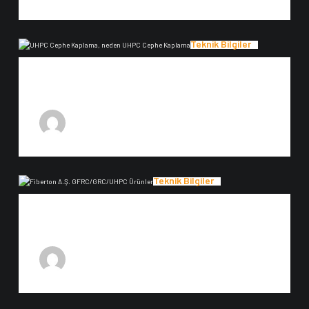
Teknik Bilgiler
UHPC Cephe Kaplama
UHPC Cephe Kaplama UHPC Dış cephe kaplama elemanları konusu her
geçen gün önemini kazanmaktadır. Malzeme…
6 Ocak 2023
F-Admin
Teknik Bilgiler
GFRC Glassfibre Reinforced Concrete
GFRC (glassfibre reinforced concrete) Nedir? GFRC (glassfibre reinforced
concrete) nedir sorusunun en basit ifadesi cam…
2 Ocak 2023
F-Admin