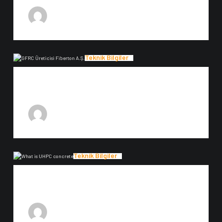
anlamını belirlemek gerekmektedir. Kalıpta oluşturulan…
30 Ocak 2023
F-Admin
Teknik Bilgiler
GFRC üreticisi
GFRC üreticisi : Fiberton A.Ş. 20 yılı aşkın süredir gfrc üreticisi olan
FİBERTON A.Ş. çözüm…
20 Ocak 2023
F-Admin
Teknik Bilgiler
Uhpc Beton Nedir ?
Uhpc beton nedir? uhpc beton nedir sorusu günümüzde sıkça
karşılaştığımız sorular arasında yer almaktadır. Genel…
20 Ocak 2023
F-Admin