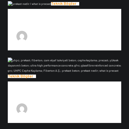
Teknik Bilgiler
Prekast Nedir?
Prekast Nedir? Prekast nedir? Ön dökümlü olarak tanımlanır, kalıba dökülen
anlamı karşımıza çıkar prekast denilince...…
31 Ekim 2022
F-Admin
Teknik Bilgiler
Cephe Kaplama Elemanları
CEPHE KAPLAMA Elemanları : Yapıların Olmazsa Olmazı Cephe Kaplama
Elemanları, yalıtımın korunması ve binanın dış…
31 Ekim 2022
F-Admin