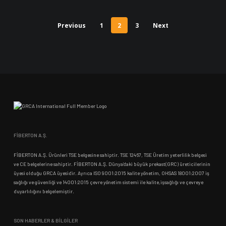
Previous
1
2
3
Next
FİBERTON A.Ş.
FİBERTON A.Ş. Ürünleri TSE belgesine sahiptir. TSE 12467, TSE Üretim yeterlilik belgesi
ve CE belgelerine sahiptir. FİBERTON A.Ş. Dünya’daki büyük prekast(GRC) üreticilerinin
üyesi olduğu GRCA üyesidir. Ayrıca ISO 9001:2015 kalite yönetim, OHSAS 18001:2007 iş
sağlığı ve güvenliği ve 14001:2015 çevre yönetim sistemi ile kalite,işsağlığı ve çevreye
duyarlılığını belgelemiştir.
SON HABERLER & BİLGİLER