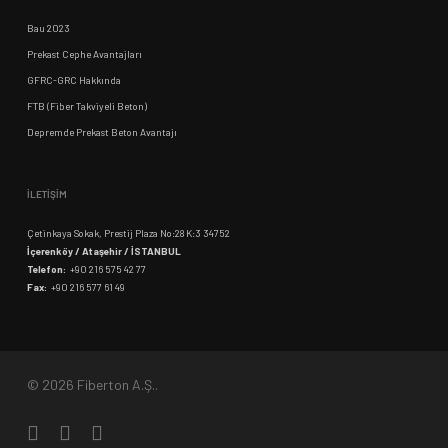
Bau 2023
Prekast Cephe Avantajları
GFRC-GRC Hakkında
FTB (Fiber Takviyeli Beton)
Depremde Prekast Beton Avantajı
İLETİŞİM
Çetinkaya Sokak, Prestij Plaza No:28 K:3 34752
İçerenköy / Ataşehir / İSTANBUL
Telefon:
+90 216 575 42 77
Fax:
+90 216 577 61 49
© 2026 Fiberton A.Ş..
linkedin
youtube
instagram