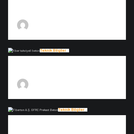
Cephe Kaplama Fiyatları
Cephe Kaplama Fiyatları Cephe kaplama fiyatları, ürünü oluşturan
malzemelerin karışımdaki içeriğine göre değişkenlik göstermektedir. Söz…
10 Mart 2023
F-Admin
Teknik Bilgiler
Fiber Takviyeli Beton
Fiber Takviyeli Beton Fiber takviyeli beton FTB, prekast tanımını yapmak
için öncelikle anlamını belirlemek gerekmektedir.…
10 Mart 2023
F-Admin
Teknik Bilgiler
GFRC Prekast Beton
GFRC Prekast Beton GFRC Prekast Beton tanımını yapmak için öncelikle