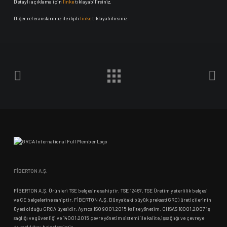
Detaylı açıklama için
linke
tıklayabilirsiniz.
Diğer referanslarımız ile ilgili
linke
tıklayabilirsiniz.
FİBERTON A.Ş.
FİBERTON A.Ş. Ürünleri TSE belgesine sahiptir. TSE 12467, TSE Üretim yeterlilik belgesi
ve CE belgelerine sahiptir. FİBERTON A.Ş. Dünya’daki büyük prekast(GRC) üreticilerinin
üyesi olduğu GRCA üyesidir. Ayrıca ISO 9001:2015 kalite yönetim, OHSAS 18001:2007 iş
sağlığı ve güvenliği ve 14001:2015 çevre yönetim sistemi ile kalite,işsağlığı ve çevreye