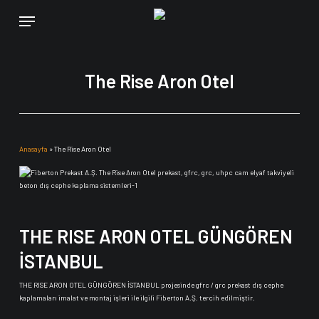
Skip
Menu
to
main
content
The Rise Aron Otel
Anasayfa
»
The Rise Aron Otel
THE RISE ARON OTEL GÜNGÖREN
İSTANBUL
THE RISE ARON OTEL GÜNGÖREN İSTANBUL projesinde gfrc / grc prekast dış cephe
kaplamaları imalat ve montaj işleri ile ilgili Fiberton A.Ş. tercih edilmiştir.