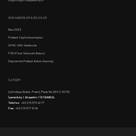
duyarlılığını belgelemiştir.
SON HABERLER & BİLGİLER
Bau 2023
Prekast Cephe Avantajları
GFRC-GRC Hakkında
FTB (Fiber Takviyeli Beton)
Depremde Prekast Beton Avantajı
İLETİŞİM
Çetinkaya Sokak, Prestij Plaza No:28 K:3 34752
İçerenköy / Ataşehir / İSTANBUL
Telefon:
+90 216 575 42 77
Fax:
+90 216 577 61 49