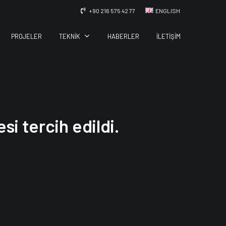
+90 216 575 42 77
ENGLISH
TEKNIK
PROJELER
HABERLER
İLETIŞIM
i tercih edildi.