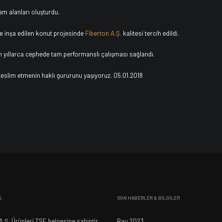
am alanları oluşturdu.
de inşa edilen konut projesinde
Fiberton A.Ş.
kalitesi tercih edildi.
n yıllarca cephede tam performanslı çalışması sağlandı.
 teslim etmenin haklı gururunu yaşıyoruz. 05.01.2018
Ş.
SON HABERLER & BİLGİLER
.Ş. Ürünleri TSE belgesine sahiptir.
Bau 2023