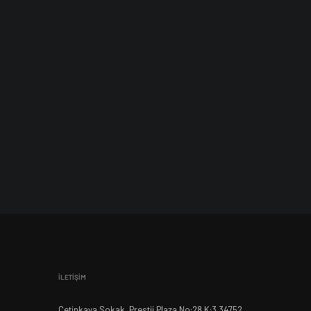
İLETİŞİM
Çetinkaya Sokak, Prestij Plaza No:28 K:3 34752