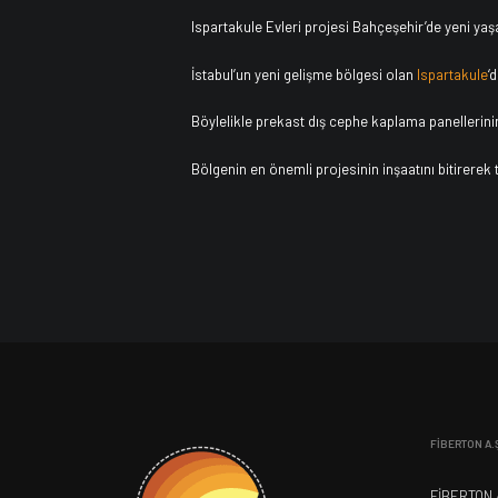
Ispartakule Evleri projesi Bahçeşehir’de yeni yaş
İstabul’un yeni gelişme bölgesi olan
Ispartakule
‘
Böylelikle prekast dış cephe kaplama panellerini
Bölgenin en önemli projesinin inşaatını bitirerek
FİBERTON A.
FİBERTON A