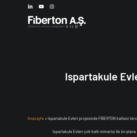
Skip
LINKEDIN
YOUTUBE
INSTAGRAM
to
main
content
Ispartakule Evl
Anasayfa
»
Ispartakule Evleri projesinde FİBERTON kalitesi terci
Ispartakule Evleri çok katlı mimarisi ile ön plana